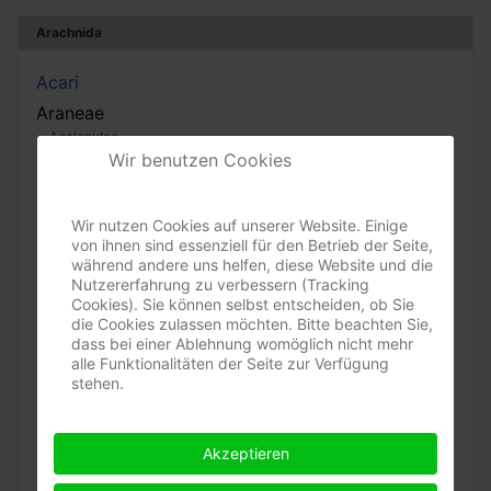
Arachnida
Acari
Araneae
Agelenidae
Wir benutzen Cookies
Amaurobiidae
Araneidae
Clubionidae
Wir nutzen Cookies auf unserer Website. Einige
Dictynidae
von ihnen sind essenziell für den Betrieb der Seite,
Eresidae
während andere uns helfen, diese Website und die
Gnaphosidae
Nutzererfahrung zu verbessern (Tracking
Liocranidae
Cookies). Sie können selbst entscheiden, ob Sie
Lycosidae
die Cookies zulassen möchten. Bitte beachten Sie,
Philodromidae
dass bei einer Ablehnung womöglich nicht mehr
Pisauridae
alle Funktionalitäten der Seite zur Verfügung
Salticidae
stehen.
Sparassidae
Tetragnathidae
Theridiidae
Akzeptieren
Thomisidae