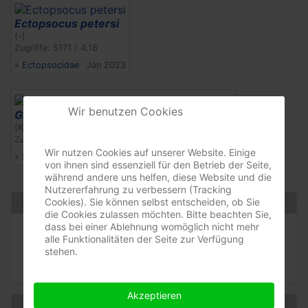
Ectopsocus petersi
(-)
Zugriffe: 5171 / 4.18
»
Ectopsocidae
Jan 2023
Wir benutzen Cookies
Graphopsocus cruciatus
(Kreuztragende Rindenlaus)
Zugriffe: 5501 / 4.03
Wir nutzen Cookies auf unserer Website. Einige
»
Stenopsocidae
Okt 2020
von ihnen sind essenziell für den Betrieb der Seite,
während andere uns helfen, diese Website und die
Nutzererfahrung zu verbessern (Tracking
Cookies). Sie können selbst entscheiden, ob Sie
Psocodea
die Cookies zulassen möchten. Bitte beachten Sie,
dass bei einer Ablehnung womöglich nicht mehr
Psocomorpha
alle Funktionalitäten der Seite zur Verfügung
Caeciliusetae
stehen.
Homilopsocidea
Akzeptieren
Sprache