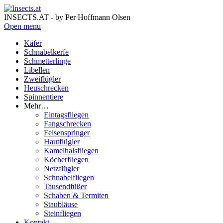
INSECTS.AT - by Per Hoffmann Olsen
Open menu
Käfer
Schnabelkerfe
Schmetterlinge
Libellen
Zweiflügler
Heuschrecken
Spinnentiere
Mehr…
Eintagsfliegen
Fangschrecken
Felsenspringer
Hautflügler
Kamelhalsfliegen
Köcherfliegen
Netzflügler
Schnabelfliegen
Tausendfüßer
Schaben & Termiten
Staubläuse
Steinfliegen
Kontakt