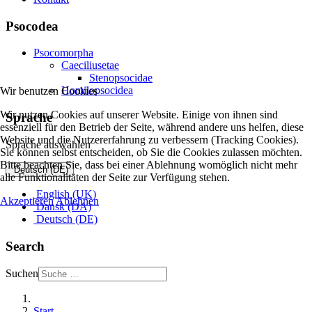
Psocodea
Psocomorpha
Caeciliusetae
Stenopsocidae
Homilopsocidea
Wir benutzen Cookies
Wir nutzen Cookies auf unserer Website. Einige von ihnen sind
Sprache
essenziell für den Betrieb der Seite, während andere uns helfen, diese
Website und die Nutzererfahrung zu verbessern (Tracking Cookies).
Sprache auswählen
Sie können selbst entscheiden, ob Sie die Cookies zulassen möchten.
Bitte beachten Sie, dass bei einer Ablehnung womöglich nicht mehr
Deutsch (DE)
alle Funktionalitäten der Seite zur Verfügung stehen.
English (UK)
Akzeptieren
Ablehnen
Dansk (DA)
Deutsch (DE)
Search
Suchen
Start