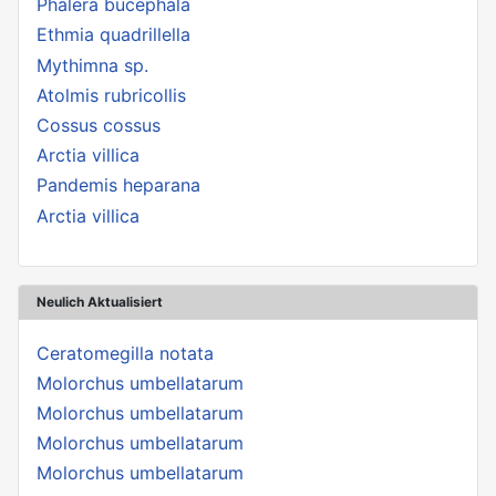
Phalera bucephala
Ethmia quadrillella
Mythimna sp.
Atolmis rubricollis
Cossus cossus
Arctia villica
Pandemis heparana
Arctia villica
Neulich Aktualisiert
Ceratomegilla notata
Molorchus umbellatarum
Molorchus umbellatarum
Molorchus umbellatarum
Molorchus umbellatarum