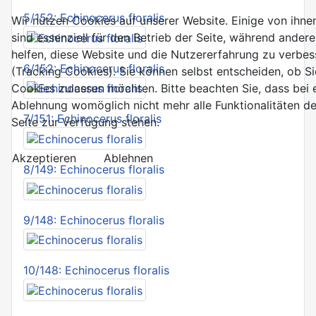
5/152: Echinocerus floralis
Wir nutzen Cookies auf unserer Website. Einige von ihne
sind essenziell für den Betrieb der Seite, während andere
helfen, diese Website und die Nutzererfahrung zu verbes
6/152: Echinocerus floralis
(Tracking Cookies). Sie können selbst entscheiden, ob Si
Cookies zulassen möchten. Bitte beachten Sie, dass bei 
Ablehnung womöglich nicht mehr alle Funktionalitäten de
7/151: Echinocerus floralis
Seite zur Verfügung stehen.
Akzeptieren
Ablehnen
8/149: Echinocerus floralis
9/148: Echinocerus floralis
10/148: Echinocerus floralis