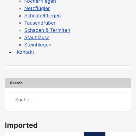
Köcherfliegen
Netzflügler
Schnabelfliegen
Tausendfüßer
Schaben & Termiten
Staubläuse
Steinfliegen
Kontakt
Search
asdasd
Imported
Teil des Titels eingeben