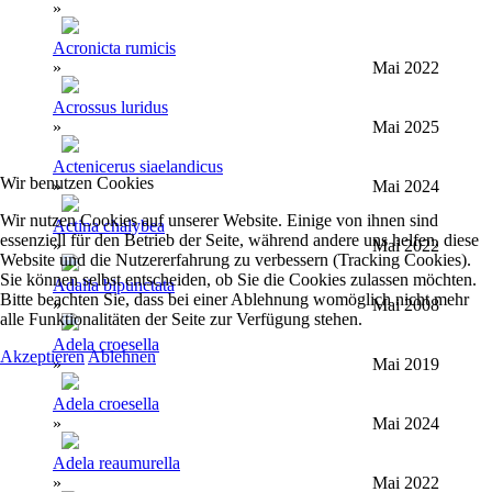
»
Acronicta rumicis
»
Mai 2022
Acrossus luridus
»
Mai 2025
Actenicerus siaelandicus
Wir benutzen Cookies
»
Mai 2024
Wir nutzen Cookies auf unserer Website. Einige von ihnen sind
Actina chalybea
essenziell für den Betrieb der Seite, während andere uns helfen, diese
»
Mai 2022
Website und die Nutzererfahrung zu verbessern (Tracking Cookies).
Sie können selbst entscheiden, ob Sie die Cookies zulassen möchten.
Adalia bipunctata
Bitte beachten Sie, dass bei einer Ablehnung womöglich nicht mehr
»
Mai 2008
alle Funktionalitäten der Seite zur Verfügung stehen.
Adela croesella
Akzeptieren
Ablehnen
»
Mai 2019
Adela croesella
»
Mai 2024
Adela reaumurella
»
Mai 2022