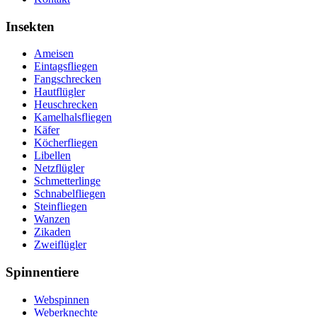
Insekten
Ameisen
Eintagsfliegen
Fangschrecken
Hautflügler
Heuschrecken
Kamelhalsfliegen
Käfer
Köcherfliegen
Libellen
Netzflügler
Schmetterlinge
Schnabelfliegen
Steinfliegen
Wanzen
Zikaden
Zweiflügler
Spinnentiere
Webspinnen
Weberknechte