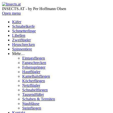
INSECTS.AT - by Per Hoffmann Olsen
Open menu
Käfer
Schnabelkerfe
Schmetterlinge
Libellen
Zweiflügler
Heuschrecken
Spinnentiere
Mehr…
Eintagsfliegen
Fangschrecken
Felsenspringer
Hautflügler
Kamelhalsfliegen
Köcherfliegen
Netzflügler
Schnabelfliegen
Tausendfüßer
Schaben & Termiten
Staubläuse
Steinfliegen
Kontakt