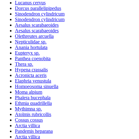
Lucanus cervus
Dorcus parallelipipedus
Sinodendron cylindricum
Sinodendron cylindricum
Aesalus scarabaeoides
Aesalus scarabaeoides
Olethreutes arcuella
Nepticulidae sp.
Anania hortulata
Eupteryx sp.
Panthea coenobita
Thera sp.
Hypena crassalis
Acronicta aceris
Elaphria venustula
Homoeosoma sinuella
Moma alpium
Phalera bucephala
Ethmia quadrillella
Mythimna sp.
Atolmis rubricollis
Cossus cossus
Arctia villica
Pandemis heparana
Arctia villica