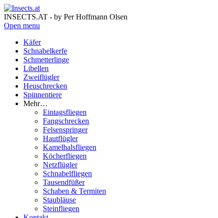
INSECTS.AT - by Per Hoffmann Olsen
Open menu
Käfer
Schnabelkerfe
Schmetterlinge
Libellen
Zweiflügler
Heuschrecken
Spinnentiere
Mehr…
Eintagsfliegen
Fangschrecken
Felsenspringer
Hautflügler
Kamelhalsfliegen
Köcherfliegen
Netzflügler
Schnabelfliegen
Tausendfüßer
Schaben & Termiten
Staubläuse
Steinfliegen
Kontakt