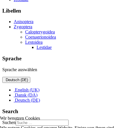
Libellen
Anisoptera
Zygoptera
Calopterygoidea
Coenagrionoidea
Lestoidea
Lestidae
Sprache
Sprache auswählen
Deutsch (DE)
English (UK)
Dansk (DA)
Deutsch (DE)
Search
Wir benutzen Cookies
Suchen
Wir nutzen Cookies auf unserer Website. Einige von ihnen sind