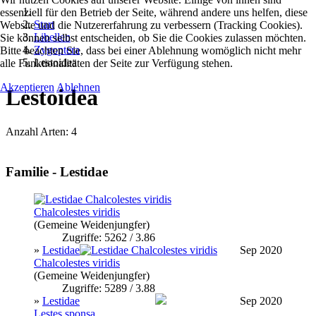
essenziell für den Betrieb der Seite, während andere uns helfen, diese
Start
Website und die Nutzererfahrung zu verbessern (Tracking Cookies).
Libellen
Sie können selbst entscheiden, ob Sie die Cookies zulassen möchten.
Zygoptera
Bitte beachten Sie, dass bei einer Ablehnung womöglich nicht mehr
Lestoidea
alle Funktionalitäten der Seite zur Verfügung stehen.
Akzeptieren
Ablehnen
Lestoidea
Anzahl Arten: 4
Familie - Lestidae
Chalcolestes viridis
(Gemeine Weidenjungfer)
Zugriffe: 5262 / 3.86
»
Lestidae
Sep 2020
Chalcolestes viridis
(Gemeine Weidenjungfer)
Zugriffe: 5289 / 3.88
»
Lestidae
Sep 2020
Lestes sponsa