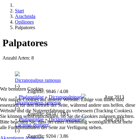
Start
Arachnida
Opiliones
Palpatores
Palpatores
Anzahl Arten: 8
Dicranopalpus ramosus
(-)
Wir benutzen Cookies
Zugriffe: 9846 / 4.08
»
Phalangiidae
»
Dicranopalpinae
Aug 2013
Wir nutzen Cookies auf unserer Website. Einige von ihnen sind
Dicranopalpus ramosus
essenziell für den Betrieb der Seite, während andere uns helfen, diese
(-)
Website und die Nutzererfahrung zu verbessern (Tracking Cookies).
Zugriffe: 9474 / 3.93
Sie können selbst entscheiden, ob Sie die Cookies zulassen möchten.
»
Phalangiidae
»
Dicranopalpinae
Aug 2016
Bitte beachten Sie, dass bei einer Ablehnung womöglich nicht mehr
Lacinius dentiger
alle Funktionalitäten der Seite zur Verfügung stehen.
(-)
Zugriffe: 9204 / 3.86
Akzeptieren
Ablehnen