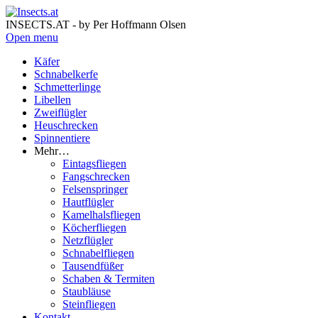
INSECTS.AT - by Per Hoffmann Olsen
Open menu
Käfer
Schnabelkerfe
Schmetterlinge
Libellen
Zweiflügler
Heuschrecken
Spinnentiere
Mehr…
Eintagsfliegen
Fangschrecken
Felsenspringer
Hautflügler
Kamelhalsfliegen
Köcherfliegen
Netzflügler
Schnabelfliegen
Tausendfüßer
Schaben & Termiten
Staubläuse
Steinfliegen
Kontakt