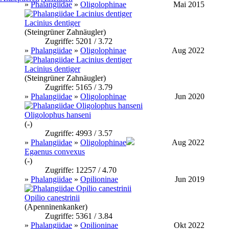
»
Phalangiidae
»
Oligolophinae
Mai 2015
Lacinius dentiger
(Steingrüner Zahnäugler)
Zugriffe: 5201 / 3.72
»
Phalangiidae
»
Oligolophinae
Aug 2022
Lacinius dentiger
(Steingrüner Zahnäugler)
Zugriffe: 5165 / 3.79
»
Phalangiidae
»
Oligolophinae
Jun 2020
Oligolophus hanseni
(-)
Zugriffe: 4993 / 3.57
»
Phalangiidae
»
Oligolophinae
Aug 2022
Egaenus convexus
(-)
Zugriffe: 12257 / 4.70
»
Phalangiidae
»
Opilioninae
Jun 2019
Opilio canestrinii
(Apenninenkanker)
Zugriffe: 5361 / 3.84
»
Phalangiidae
»
Opilioninae
Okt 2022