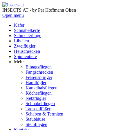
INSECTS.AT - by Per Hoffmann Olsen
Open menu
Käfer
Schnabelkerfe
Schmetterlinge
Libellen
Zweiflügler
Heuschrecken
Spinnentiere
Mehr…
Eintagsfliegen
Fangschrecken
Felsenspringer
Hautflügler
Kamelhalsfliegen
Köcherfliegen
Netzflügler
Schnabelfliegen
Tausendfüßer
Schaben & Termiten
Staubläuse
Steinfliegen
Kontakt