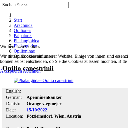
Suchen
Start
Arachnida
Opiliones
Palpatores
Phalangioidea
Phalangiidae
Wir benutzen Cookies
Opilioninae
Wir nutzen Cookies auf unserer Website. Einige von ihnen sind essenzi
Opilio canestrinii
können selbst entscheiden, ob Sie die Cookies zulassen möchten. Bitte
Opilio canestrinii
Akzeptieren
Ablehnen
English:
German:
Apenninenkanker
Danish:
Orange vægmejer
Date:
15/10/2022
Location:
Pötzleinsdorf, Wien, Austria