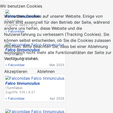
Wir benutzen Cookies
Falco tinnunculus
Wir nutzen Cookies auf unserer Website. Einige von
(Turmfalke)
ihnen sind essenziell für den Betrieb der Seite, während
Zugriffe: 6663 / 4.15
andere uns helfen, diese Website und die
»
Falconidae
Nutzererfahrung zu verbessern (Tracking Cookies). Sie
können selbst entscheiden, ob Sie die Cookies zulassen
möchten. Bitte beachten Sie, dass bei einer Ablehnung
Falco tinnunculus
womöglich nicht mehr alle Funktionalitäten der Seite zur
(Turmfalke)
Verfügung stehen.
Zugriffe: 2261 / 4.62
»
Falconidae
Mar 2025
Akzeptieren
Ablehnen
Falco tinnunculus
(Turmfalke)
Zugriffe: 574 / 6.57
»
Falconidae
Apr 2026