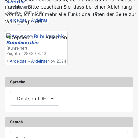
cinerea
möchten. Bitte beachten Sie, dass bei einer Ablehnung
(Graureiher)
Zugriffe: 7611 / 4.67
womöglich nicht mehr alle Funktionalitäten der Seite zur
»
Ardeidae
»
Ardeinae
Verfügung stehen.
Akzeptieren
Ablehnen
Bubulcus ibis
(Kuhreiher)
Zugriffe: 2843 / 4.43
»
Ardeidae
»
Ardeinae
Nov 2024
Sprache
Sprache auswählen
Deutsch (DE)
Search
Suchen