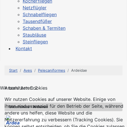
Köcherfliegen
Netzflügler
Schnabelfliegen
Tausendfüßer
Schaben & Termiten
Staubläuse
Steinfliegen
Kontakt
Start
Aves
Pelecaniformes
Ardeidae
Wir benutzen Cookies
Anzahl Arten: 2
Wir nutzen Cookies auf unserer Website. Einige von
ihnen sind essenziell für den Betrieb der Seite, während
Unterfamilie - Ardeinae
andere uns helfen, diese Website und die
Nutzererfahrung zu verbessern (Tracking Cookies). Sie
Ardea
können selbst entscheiden, ob Sie die Cookies zulassen