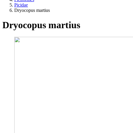
Picidae
Dryocopus martius
Dryocopus martius