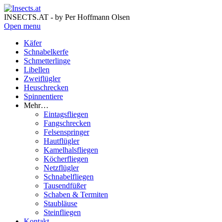
INSECTS.AT - by Per Hoffmann Olsen
Open menu
Käfer
Schnabelkerfe
Schmetterlinge
Libellen
Zweiflügler
Heuschrecken
Spinnentiere
Mehr…
Eintagsfliegen
Fangschrecken
Felsenspringer
Hautflügler
Kamelhalsfliegen
Köcherfliegen
Netzflügler
Schnabelfliegen
Tausendfüßer
Schaben & Termiten
Staubläuse
Steinfliegen
Kontakt