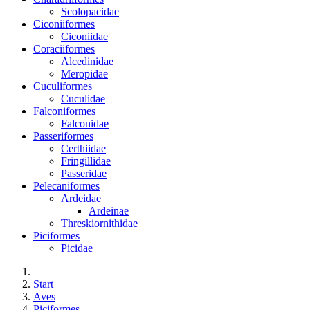
Scolopacidae
Ciconiiformes
Ciconiidae
Coraciiformes
Alcedinidae
Meropidae
Cuculiformes
Cuculidae
Falconiformes
Falconidae
Passeriformes
Certhiidae
Fringillidae
Passeridae
Pelecaniformes
Ardeidae
Ardeinae
Threskiornithidae
Piciformes
Picidae
Start
Aves
Piciformes