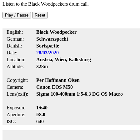
Listen to the Black Woodpeckers drum call.
Play / Pause
Reset
English:
Black Woodpecker
German:
Schwarzspecht
Danish:
Sortspætte
Date:
28/03/2020
Location:
Austria, Wien, Kalksburg
Altitude:
328m
Copyright:
Per Hoffmann Olsen
Camera:
Canon EOS M50
Lens(exif):
Sigma 100-400mm 1:5-6.3 DG OS Macro
Exposure:
1/640
Aperture:
f/8.0
ISO:
640