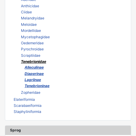
Anthicidae
Ciidae
Melandryidae
Meloidae
Mordellidae
Mycetophagidae
Oedemeridae
Pyrochroidae
Scraptiidae
Tenebrionidae
Alleculinae
Diaperinae
Lagriinae
Tenebrioninae
Zopheridae
Elateriformia
Scarabaeiformia
Staphyliniformia
Sprog