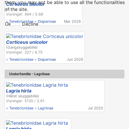
them, you may not be able to use all the functionalities
Corticeus bicolor
of the site.
(-)
Visninger: 494 / 5.68
»
Tenebrionidae
»
Diaperinae
Mar 2026
Ok
Decline
Corticeus unicolor
(Gangskyggebille)
Visninger: 327 / 6.75
»
Tenebrionidae
»
Diaperinae
Jun 2026
Underfamilie - Lagriinae
Lagria hirta
(Håret skyggebille)
Visninger: 5130 / 3.61
»
Tenebrionidae
»
Lagriinae
Jul 2020
Lagria hirta