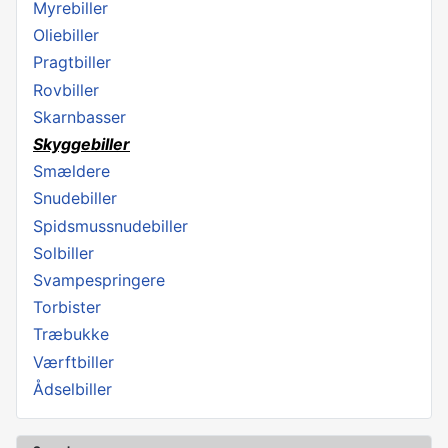
Myrebiller
Oliebiller
Pragtbiller
Rovbiller
Skarnbasser
Skyggebiller
Smældere
Snudebiller
Spidsmussnudebiller
Solbiller
Svampespringere
Torbister
Træbukke
Værftbiller
Ådselbiller