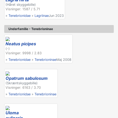
(Håret skyggebille)
Visninger: 1587 / 5.71
»
Tenebrionidae
»
Lagriinae
Jun 2023
Underfamilie - Tenebrioninae
Neatus picipes
(-)
Visninger: 9998 / 2.83
»
Tenebrionidae
»
Tenebrioninae
Maj 2008
Opatrum sabulosum
(Skræntskyggebille)
Visninger: 6163 / 3.70
»
Tenebrionidae
»
Tenebrioninae
Uloma