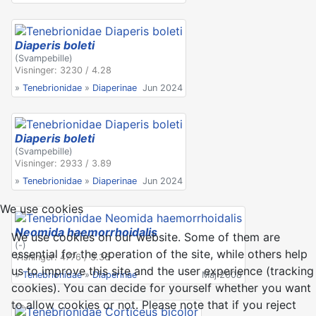
Diaperis boleti
(Svampebille)
Visninger: 3230 / 4.28
»
Tenebrionidae
»
Diaperinae
Jun 2024
Diaperis boleti
(Svampebille)
Visninger: 2933 / 3.89
»
Tenebrionidae
»
Diaperinae
Jun 2024
We use cookies
Neomida haemorrhoidalis
We use cookies on our website. Some of them are
(-)
essential for the operation of the site, while others help
Visninger: 4776 / 3.36
us to improve this site and the user experience (tracking
»
Tenebrionidae
»
Diaperinae
Maj 2008
cookies). You can decide for yourself whether you want
to allow cookies or not. Please note that if you reject