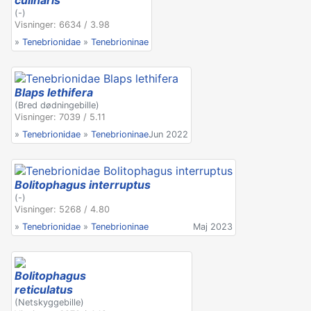
culinaris
(-)
Visninger: 6634 / 3.98
»
Tenebrionidae
»
Tenebrioninae
Blaps lethifera
(Bred dødningebille)
Visninger: 7039 / 5.11
»
Tenebrionidae
»
Tenebrioninae
Jun 2022
Bolitophagus interruptus
(-)
Visninger: 5268 / 4.80
»
Tenebrionidae
»
Tenebrioninae
Maj 2023
Bolitophagus
reticulatus
(Netskyggebille)