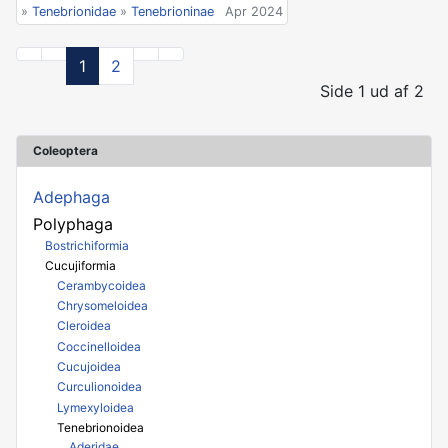
»
Tenebrionidae
»
Tenebrioninae
Apr 2024
1
2
Side 1 ud af 2
Coleoptera
Adephaga
Polyphaga
Bostrichiformia
Cucujiformia
Cerambycoidea
Chrysomeloidea
Cleroidea
Coccinelloidea
Cucujoidea
Curculionoidea
Lymexyloidea
Tenebrionoidea
Aderidae