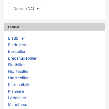
Vælg dit sprog
Dansk (DA)
Familier
Bladbiller
Bladrullere
Borebiller
Bredsnudebiller
Fladbiller
Hjortebiller
Hættebiller
Kardinalbiller
Klannere
Løbebiller
Mariehøns