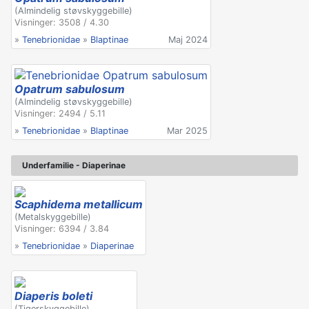
(Almindelig støvskyggebille)
Visninger: 3508 / 4.30
»
Tenebrionidae
»
Blaptinae
Maj 2024
Opatrum sabulosum
(Almindelig støvskyggebille)
Visninger: 2494 / 5.11
»
Tenebrionidae
»
Blaptinae
Mar 2025
Underfamilie - Diaperinae
Scaphidema metallicum
(Metalskyggebille)
Visninger: 6394 / 3.84
»
Tenebrionidae
»
Diaperinae
Diaperis boleti
(Tigerskyggebille)