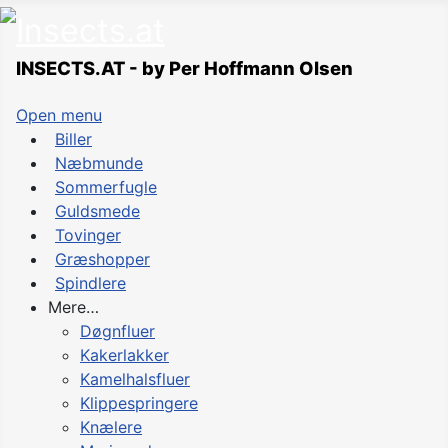
INSECTS.AT - by Per Hoffmann Olsen
Open menu
Biller
Næbmunde
Sommerfugle
Guldsmede
Tovinger
Græshopper
Spindlere
Mere…
Døgnfluer
Kakerlakker
Kamelhalsfluer
Klippespringere
Knælere