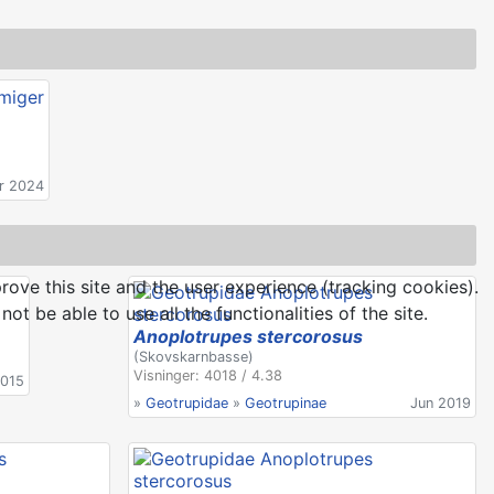
r 2024
rove this site and the user experience (tracking cookies).
t be able to use all the functionalities of the site.
Anoplotrupes stercorosus
(Skovskarnbasse)
Visninger: 4018 / 4.38
2015
»
Geotrupidae
»
Geotrupinae
Jun 2019