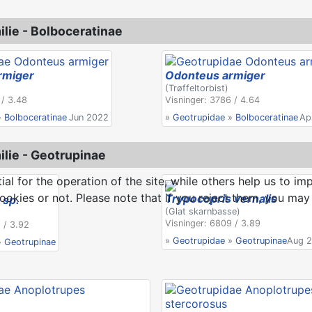
lie - Bolboceratinae
rmiger
Odonteus armiger
(Trøffeltorbist)
 / 3.48
Visninger: 3786 / 4.64
»
Bolboceratinae
Jun 2022
»
Geotrupidae
»
Bolboceratinae
Ap
lie - Geotrupinae
 for the operation of the site, while others help us to imp
kies or not. Please note that if you reject them, you may no
Trypocopris vernalis
 sp.
(Glat skarnbasse)
Visninger: 6809 / 3.89
 / 3.92
»
Geotrupidae
»
Geotrupinae
Aug 
»
Geotrupinae