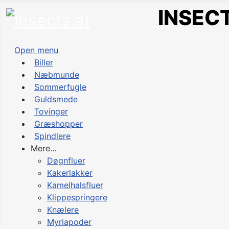
INSECT
Open menu
Biller
Næbmunde
Sommerfugle
Guldsmede
Tovinger
Græshopper
Spindlere
Mere…
Døgnfluer
Kakerlakker
Kamelhalsfluer
Klippespringere
Knælere
Myriapoder