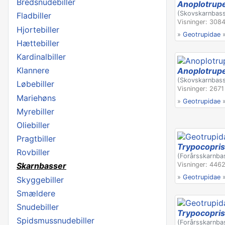
Bredsnudebiller
Anoplotrup
(Skovskarnbas
Fladbiller
Visninger: 3084
Hjortebiller
»
Geotrupidae
Hættebiller
Kardinalbiller
Klannere
Anoplotrup
(Skovskarnbas
Løbebiller
Visninger: 2671
Mariehøns
»
Geotrupidae
Myrebiller
Oliebiller
Pragtbiller
Trypocopris
Rovbiller
(Forårsskarnba
Visninger: 4462
Skarnbasser
»
Geotrupidae
Skyggebiller
Smældere
Snudebiller
Trypocopris
Spidsmussnudebiller
(Forårsskarnba