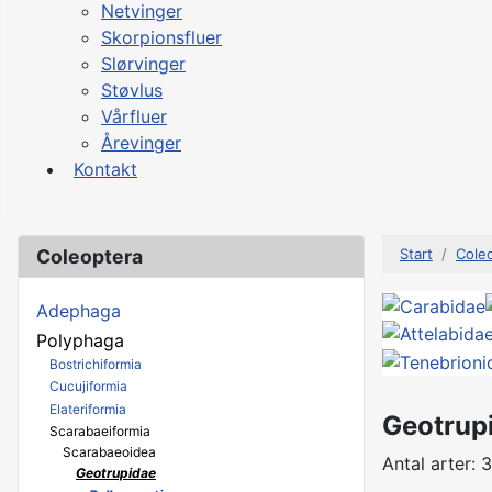
Netvinger
Skorpionsfluer
Slørvinger
Støvlus
Vårfluer
Årevinger
Kontakt
Coleoptera
Start
Cole
Adephaga
Polyphaga
Bostrichiformia
Cucujiformia
Elateriformia
Geotrup
Scarabaeiformia
Scarabaeoidea
Antal arter: 3
Geotrupidae