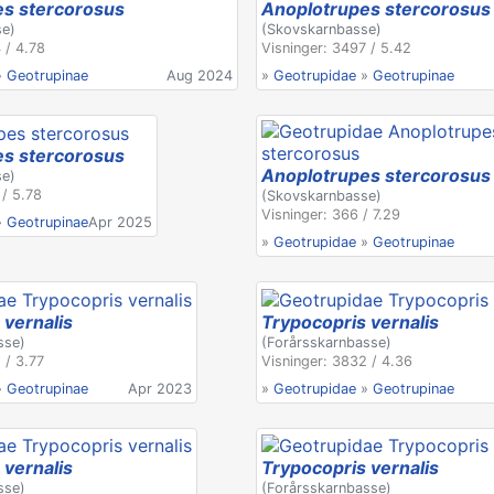
es stercorosus
Anoplotrupes stercorosus
se)
(Skovskarnbasse)
 / 4.78
Visninger: 3497 / 5.42
»
Geotrupinae
Aug 2024
»
Geotrupidae
»
Geotrupinae
es stercorosus
Anoplotrupes stercorosus
se)
 / 5.78
(Skovskarnbasse)
Visninger: 366 / 7.29
»
Geotrupinae
Apr 2025
»
Geotrupidae
»
Geotrupinae
 vernalis
Trypocopris vernalis
sse)
(Forårsskarnbasse)
 / 3.77
Visninger: 3832 / 4.36
»
Geotrupinae
Apr 2023
»
Geotrupidae
»
Geotrupinae
 vernalis
Trypocopris vernalis
sse)
(Forårsskarnbasse)