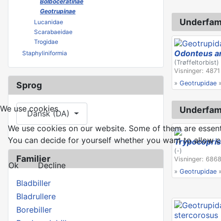
Bolboceratinae
Geotrupinae
Underfami
Lucanidae
Scarabaeidae
Trogidae
Odonteus a
Staphyliniformia
(Trøffeltorbist)
Visninger: 4871
»
Geotrupidae
Sprog
Vælg dit sprog
We use cookies
Underfami
Dansk (DA)
We use cookies on our website. Some of them are essential
You can decide for yourself whether you want to allow coo
Trypocopris
(-)
Familier
Visninger: 6868
Ok
Decline
»
Geotrupidae
Bladbiller
Bladrullere
Borebiller