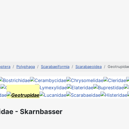
optera
Polyphaga
Scarabaeiformia
Scarabaeoidea
Geotrupida
idae - Skarnbasser