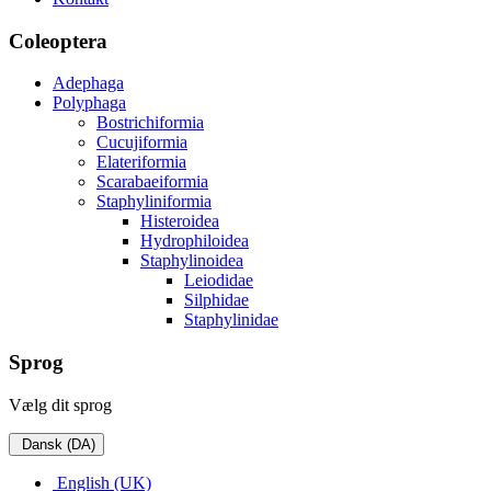
Coleoptera
Adephaga
Polyphaga
Bostrichiformia
Cucujiformia
Elateriformia
Scarabaeiformia
Staphyliniformia
Histeroidea
Hydrophiloidea
Staphylinoidea
Leiodidae
Silphidae
Staphylinidae
Sprog
Vælg dit sprog
Dansk (DA)
English (UK)