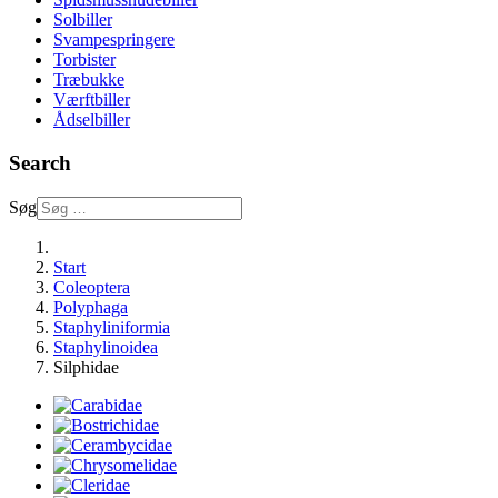
Solbiller
Svampespringere
Torbister
Træbukke
Værftbiller
Ådselbiller
Search
Søg
Start
Coleoptera
Polyphaga
Staphyliniformia
Staphylinoidea
Silphidae