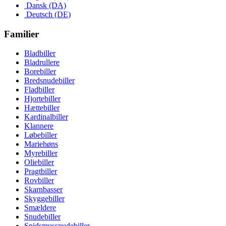
Dansk (DA)
Deutsch (DE)
Familier
Bladbiller
Bladrullere
Borebiller
Bredsnudebiller
Fladbiller
Hjortebiller
Hættebiller
Kardinalbiller
Klannere
Løbebiller
Mariehøns
Myrebiller
Oliebiller
Pragtbiller
Rovbiller
Skarnbasser
Skyggebiller
Smældere
Snudebiller
Spidsmussnudebiller