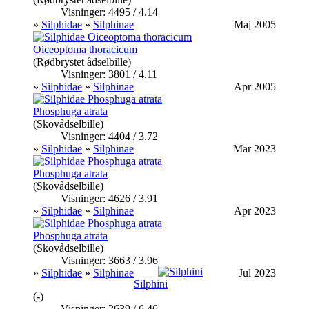
Visninger: 4495 / 4.14
»
Silphidae
»
Silphinae
Maj 2005
Oiceoptoma thoracicum
(Rødbrystet ådselbille)
Visninger: 3801 / 4.11
»
Silphidae
»
Silphinae
Apr 2005
Phosphuga atrata
(Skovådselbille)
Visninger: 4404 / 3.72
»
Silphidae
»
Silphinae
Mar 2023
Phosphuga atrata
(Skovådselbille)
Visninger: 4626 / 3.91
»
Silphidae
»
Silphinae
Apr 2023
Phosphuga atrata
(Skovådselbille)
Visninger: 3663 / 3.96
»
Silphidae
»
Silphinae
Jul 2023
Silphini
(-)
Visninger: 2639 / 6.46