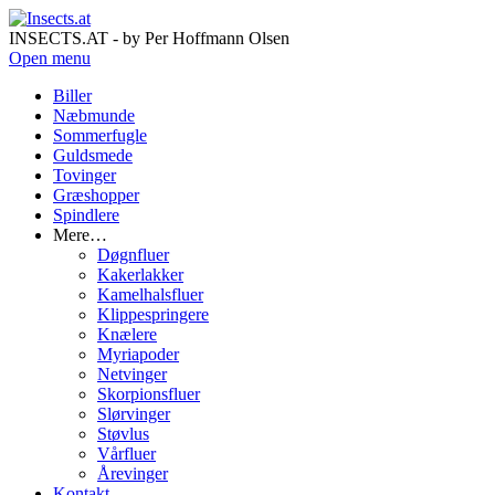
INSECTS.AT - by Per Hoffmann Olsen
Open menu
Biller
Næbmunde
Sommerfugle
Guldsmede
Tovinger
Græshopper
Spindlere
Mere…
Døgnfluer
Kakerlakker
Kamelhalsfluer
Klippespringere
Knælere
Myriapoder
Netvinger
Skorpionsfluer
Slørvinger
Støvlus
Vårfluer
Årevinger
Kontakt