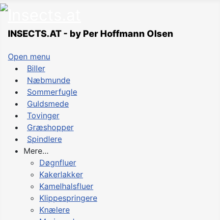
INSECTS.AT - by Per Hoffmann Olsen
Open menu
Biller
Næbmunde
Sommerfugle
Guldsmede
Tovinger
Græshopper
Spindlere
Mere…
Døgnfluer
Kakerlakker
Kamelhalsfluer
Klippespringere
Knælere