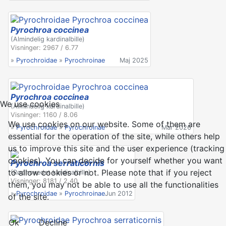
Pyrochroa coccinea
(Almindelig kardinalbille)
Visninger: 2967 / 6.77
»
Pyrochroidae
»
Pyrochroinae
Maj 2025
Pyrochroa coccinea
We use cookies
(Almindelig kardinalbille)
Visninger: 1160 / 8.06
We use cookies on our website. Some of them are
»
Pyrochroidae
»
Pyrochroinae
Mar 2026
essential for the operation of the site, while others help
us to improve this site and the user experience (tracking
cookies). You can decide for yourself whether you want
Pyrochroa serraticornis
to allow cookies or not. Please note that if you reject
(Rødhovedet kardinalbille)
Visninger: 8181 / 2.40
them, you may not be able to use all the functionalities
»
Pyrochroidae
»
Pyrochroinae
Jun 2012
of the site.
Ok
Decline