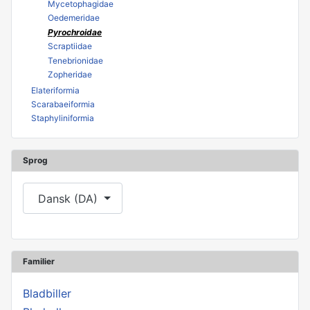
Mycetophagidae
Oedemeridae
Pyrochroidae
Scraptiidae
Tenebrionidae
Zopheridae
Elateriformia
Scarabaeiformia
Staphyliniformia
Sprog
Vælg dit sprog
Dansk (DA)
Familier
Bladbiller