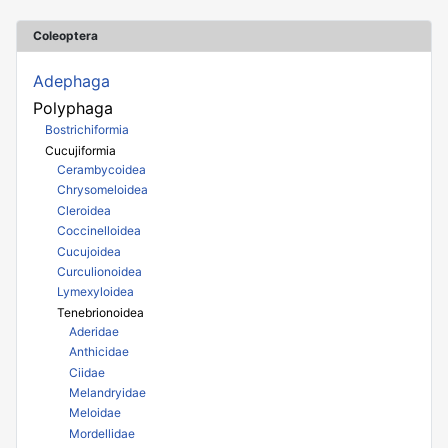
Coleoptera
Adephaga
Polyphaga
Bostrichiformia
Cucujiformia
Cerambycoidea
Chrysomeloidea
Cleroidea
Coccinelloidea
Cucujoidea
Curculionoidea
Lymexyloidea
Tenebrionoidea
Aderidae
Anthicidae
Ciidae
Melandryidae
Meloidae
Mordellidae