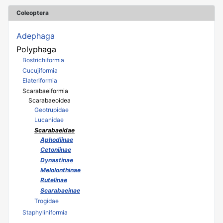
Coleoptera
Adephaga
Polyphaga
Bostrichiformia
Cucujiformia
Elateriformia
Scarabaeiformia
Scarabaeoidea
Geotrupidae
Lucanidae
Scarabaeidae
Aphodiinae
Cetoniinae
Dynastinae
Melolonthinae
Rutelinae
Scarabaeinae
Trogidae
Staphyliniformia