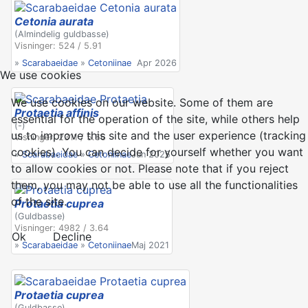
Cetonia aurata
(Almindelig guldbasse)
Visninger: 524 / 5.91
»
Scarabaeidae
»
Cetoniinae
Apr 2026
We use cookies
We use cookies on our website. Some of them are
Protaetia affinis
essential for the operation of the site, while others help
(-)
us to improve this site and the user experience (tracking
Visninger: 2311 / 5.66
cookies). You can decide for yourself whether you want
»
Scarabaeidae
»
Cetoniinae
Jun 2025
to allow cookies or not. Please note that if you reject
them, you may not be able to use all the functionalities
of the site.
Protaetia cuprea
(Guldbasse)
Visninger: 4982 / 3.64
Ok
Decline
»
Scarabaeidae
»
Cetoniinae
Maj 2021
Protaetia cuprea
(Guldbasse)