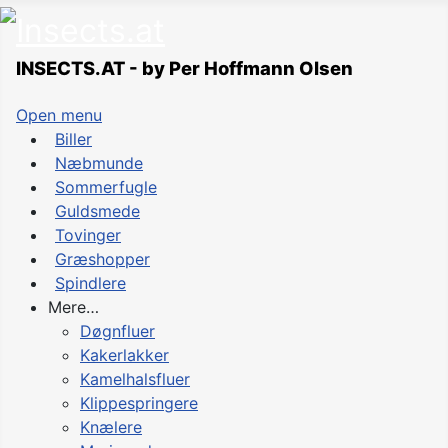
INSECTS.AT - by Per Hoffmann Olsen
Open menu
Biller
Næbmunde
Sommerfugle
Guldsmede
Tovinger
Græshopper
Spindlere
Mere…
Døgnfluer
Kakerlakker
Kamelhalsfluer
Klippespringere
Knælere