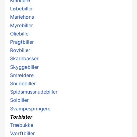
Klannere
Løbebiller
Mariehøns
Myrebiller
Oliebiller
Pragtbiller
Rovbiller
Skarnbasser
Skyggebiller
Smældere
Snudebiller
Spidsmussnudebiller
Solbiller
Svampespringere
Torbister
Træbukke
Værftbiller