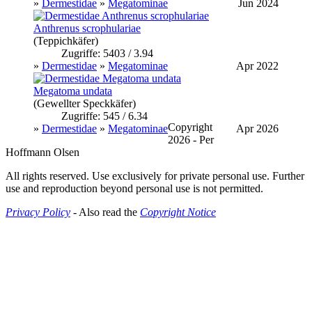
»
Dermestidae
»
Megatominae
Jun 2024
Anthrenus scrophulariae
(Teppichkäfer)
Zugriffe: 5403 / 3.94
»
Dermestidae
»
Megatominae
Apr 2022
Megatoma undata
(Gewellter Speckkäfer)
Zugriffe: 545 / 6.34
Copyright
»
Dermestidae
»
Megatominae
Apr 2026
2026 - Per
Hoffmann Olsen
All rights reserved. Use exclusively for private personal use. Further
use and reproduction beyond personal use is not permitted.
Privacy Policy
- Also read the
Copyright Notice