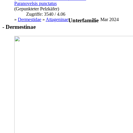
Paranovelsis punctatus
(Gepunkteter Pelzkäfer)
Zugriffe: 3540 / 4.06
»
Dermestidae
»
Attageninae
Mar 2024
Unterfamilie
- Dermestinae