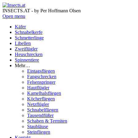
INSECTS.AT - by Per Hoffmann Olsen
Open menu
Käfer
Schnabelkerfe
Schmetterlinge
Libellen
Zweiflügler
Heuschrecken
Spinnentiere
Mehr…
Eintagsfliegen
Fangschrecken
Felsenspringer
Hautflügler
Kamelhalsfliegen
Köcherfliegen
Netzflügler
Schnabelfliegen
Tausendfüßer
Schaben & Termiten
Staubläuse
Steinfliegen
Kontakt