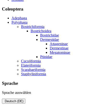
Coleoptera
Adephaga
Polyphaga
Bostrichiformia
Bostrichoidea
Bostrichidae
Dermestidae
Attageninae
Dermestinae
Megatominae
Ptinidae
Cucujiformia
Elateriformia
Scarabaeiformia
Staphyliniformia
Sprache
Sprache auswählen
Deutsch (DE)