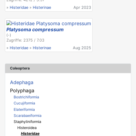
»
Histeridae
»
Histerinae
Apr 2023
Platysoma compressum
(-)
Zugriffe: 2375 / 7.03
»
Histeridae
»
Histerinae
Aug 2025
Coleoptera
Adephaga
Polyphaga
Bostrichiformia
Cucujiformia
Elateriformia
Scarabaeiformia
Staphyliniformia
Histeroidea
Histeridae