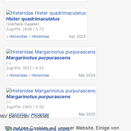
Hister quadrimaculatus
(Vierfleck-Gaukler)
Zugriffe: 2638 / 5.73
»
Histeridae
»
Histerinae
Apr 2025
Margarinotus purpurascens
(-)
Zugriffe: 3527 / 4.33
»
Histeridae
»
Histerinae
Mai 2024
Margarinotus purpurascens
(-)
Zugriffe: 2402 / 5.50
»
Histeridae
»
Histerinae
Mai 2025
Wir benutzen Cookies
Wir nutzen Cookies auf unserer Website. Einige von