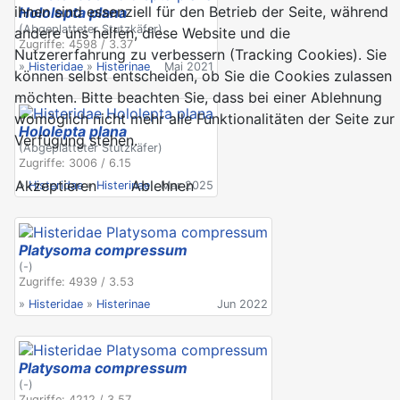
ihnen sind essenziell für den Betrieb der Seite, während
Hololepta plana
(Abgeplatteter Stutzkäfer)
andere uns helfen, diese Website und die
Zugriffe: 4598 / 3.37
Nutzererfahrung zu verbessern (Tracking Cookies). Sie
»
Histeridae
»
Histerinae
Mai 2021
können selbst entscheiden, ob Sie die Cookies zulassen
möchten. Bitte beachten Sie, dass bei einer Ablehnung
womöglich nicht mehr alle Funktionalitäten der Seite zur
Hololepta plana
Verfügung stehen.
(Abgeplatteter Stutzkäfer)
Zugriffe: 3006 / 6.15
Akzeptieren
Ablehnen
»
Histeridae
»
Histerinae
Mar 2025
Platysoma compressum
(-)
Zugriffe: 4939 / 3.53
»
Histeridae
»
Histerinae
Jun 2022
Platysoma compressum
(-)
Zugriffe: 4212 / 3.57