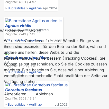
Zugriffe: 4051 / 4.97
»
Buprestidae
»
Agrilinae
Apr 2024
Agrilus viridis
(Rotblauer Ulmenprachtkäfer)
Wir benutzen Cookies
Zugriffe: 2743 / 7.41
Wir nutzen Cookies auf unserer Website. Einige von
»
Buprestidae
»
Agrilinae
Jul 2025
ihnen sind essenziell für den Betrieb der Seite, während
andere uns helfen, diese Website und die
Cylindromorphus filum
Nutzererfahrung zu verbessern (Tracking Cookies). Sie
(-)
können selbst entscheiden, ob Sie die Cookies zulassen
Zugriffe: 11357 / 1.70
möchten. Bitte beachten Sie, dass bei einer Ablehnung
»
Buprestidae
»
Agrilinae
womöglich nicht mehr alle Funktionalitäten der Seite zur
Verfügung stehen.
Coraebus fasciatus
Akzeptieren
Ablehnen
(-)
Zugriffe: 3668 / 3.34
»
Buprestidae
»
Agrilinae
Jul 2023