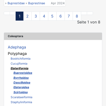
»
Buprestidae
»
Buprestinae
Apr 2024
1
2
3
4
5
6
7
8
Seite 1 von 8
Coleoptera
Adephaga
Polyphaga
Bostrichiformia
Cucujiformia
Elateriformia
Buprestoidea
Byrrhoidea
Dascilloidea
Elateroidea
Scirtoidea
Scarabaeiformia
Staphyliniformia