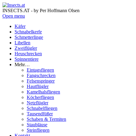
INSECTS.AT - by Per Hoffmann Olsen
Open menu
Käfer
Schnabelkerfe
Schmetterlinge
Libellen
Zweiflügler
Heuschrecken
Spinnentiere
Mehr…
Eintagsfliegen
Fangschrecken
Felsenspringer
Hautflügler
Kamelhalsfliegen
Köcherfliegen
Netzflügler
Schnabelfliegen
Tausendfüßer
Schaben & Termiten
Staubläuse
Steinfliegen
Kontakt