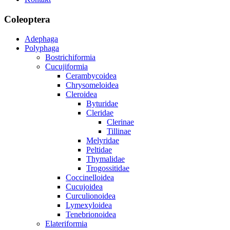
Coleoptera
Adephaga
Polyphaga
Bostrichiformia
Cucujiformia
Cerambycoidea
Chrysomeloidea
Cleroidea
Byturidae
Cleridae
Clerinae
Tillinae
Melyridae
Peltidae
Thymalidae
Trogossitidae
Coccinelloidea
Cucujoidea
Curculionoidea
Lymexyloidea
Tenebrionoidea
Elateriformia