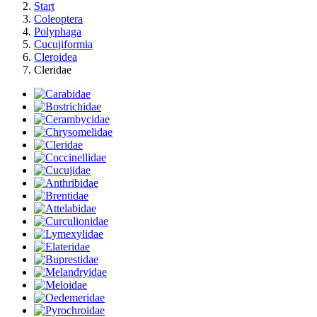
Start
Coleoptera
Polyphaga
Cucujiformia
Cleroidea
Cleridae