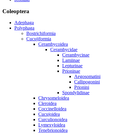
Coleoptera
Adephaga
Polyphaga
Bostrichiformia
Cucujiformia
Cerambycoidea
Cerambycidae
Cerambycinae
Lamiinae
Lepturinae
Prioninae
Aegosomatini
Callipogonini
Prionini
Spondylidinae
Chrysomeloidea
Cleroidea
Coccinelloidea
Cucujoidea
Curculionoidea
Lymexyloidea
Tenebrionoidea