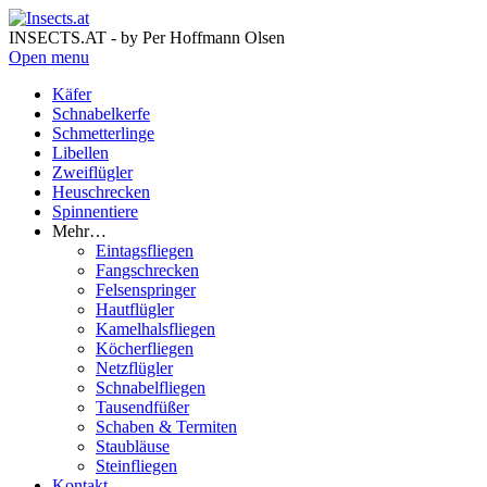
INSECTS.AT - by Per Hoffmann Olsen
Open menu
Käfer
Schnabelkerfe
Schmetterlinge
Libellen
Zweiflügler
Heuschrecken
Spinnentiere
Mehr…
Eintagsfliegen
Fangschrecken
Felsenspringer
Hautflügler
Kamelhalsfliegen
Köcherfliegen
Netzflügler
Schnabelfliegen
Tausendfüßer
Schaben & Termiten
Staubläuse
Steinfliegen
Kontakt