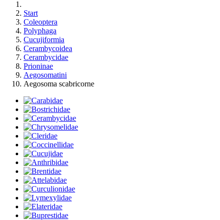
Start
Coleoptera
Polyphaga
Cucujiformia
Cerambycoidea
Cerambycidae
Prioninae
Aegosomatini
Aegosoma scabricorne