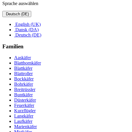
Sprache auswählen
Deutsch (DE)
English (UK)
Dansk (DA)
Deutsch (DE)
Familien
Aaskäfer
Blatthornkäfer
Blattkäfer
Blattroller
Bockkäfer
Bohrkäfer
Breitrüssler
Buntkäfer
Düsterkäfer
Feuerkäfer
Kurzflügler
Langkäfer
Laufkäfer
Marienkäfer
Mistkäfer