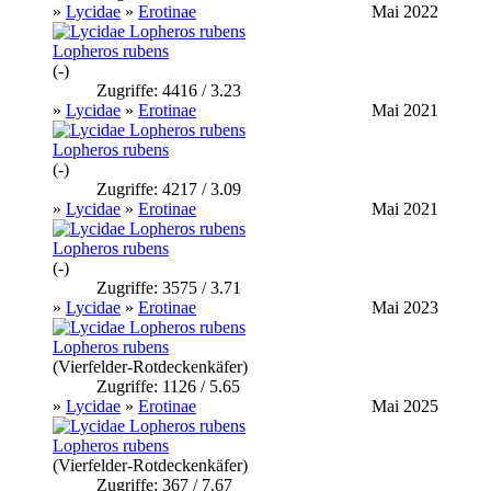
»
Lycidae
»
Erotinae
Mai 2022
Lopheros rubens
(-)
Zugriffe: 4416 / 3.23
»
Lycidae
»
Erotinae
Mai 2021
Lopheros rubens
(-)
Zugriffe: 4217 / 3.09
»
Lycidae
»
Erotinae
Mai 2021
Lopheros rubens
(-)
Zugriffe: 3575 / 3.71
»
Lycidae
»
Erotinae
Mai 2023
Lopheros rubens
(Vierfelder-Rotdeckenkäfer)
Zugriffe: 1126 / 5.65
»
Lycidae
»
Erotinae
Mai 2025
Lopheros rubens
(Vierfelder-Rotdeckenkäfer)
Zugriffe: 367 / 7.67