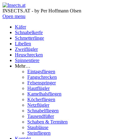
INSECTS.AT - by Per Hoffmann Olsen
Open menu
Käfer
Schnabelkerfe
Schmetterlinge
Libellen
Zweiflügler
Heuschrecken
Spinnentiere
Mehr…
Eintagsfliegen
Fangschrecken
Felsenspringer
Hautflügler
Kamelhalsfliegen
Köcherfliegen
Netzflügler
Schnabelfliegen
Tausendfüßer
Schaben & Termiten
Staubläuse
Steinfliegen
Kontakt