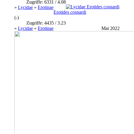
Zugriffe: 6331 / 4.08
»
Lycidae
»
Erotinae
Erotides cosnardi
(-)
Zugriffe: 4435 / 3.23
»
Lycidae
»
Erotinae
Mai 2022