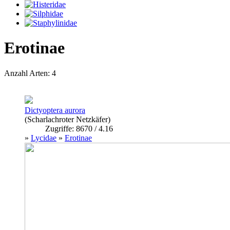
Erotinae
Anzahl Arten: 4
Dictyoptera aurora
(Scharlachroter Netzkäfer)
Zugriffe: 8670 / 4.16
»
Lycidae
»
Erotinae