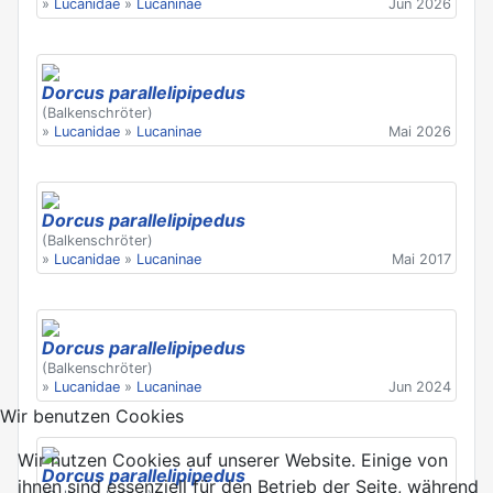
»
Lucanidae
»
Lucaninae
Jun 2026
Dorcus parallelipipedus
(Balkenschröter)
»
Lucanidae
»
Lucaninae
Mai 2026
Dorcus parallelipipedus
(Balkenschröter)
»
Lucanidae
»
Lucaninae
Mai 2017
Dorcus parallelipipedus
(Balkenschröter)
»
Lucanidae
»
Lucaninae
Jun 2024
Wir benutzen Cookies
Wir nutzen Cookies auf unserer Website. Einige von
Dorcus parallelipipedus
ihnen sind essenziell für den Betrieb der Seite, während