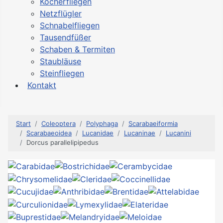
Köcherfliegen
Netzflügler
Schnabelfliegen
Tausendfüßer
Schaben & Termiten
Staubläuse
Steinfliegen
Kontakt
Start
Coleoptera
Polyphaga
Scarabaeiformia
Scarabaeoidea
Lucanidae
Lucaninae
Lucanini
Dorcus parallelipipedus