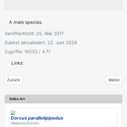
A male species.
Veröffentlicht: 25. Mai 2017
Zuletzt aktualisiert: 22. Juni 2026
Zugriffe: 16033 / 4.77
Links:
Vorheriger Beitrag: Dorcus parallelipipedus
Nächster B
Zurück
Weiter
Selbe Art
Dorcus parallelipipedus
(Balkenschröter)