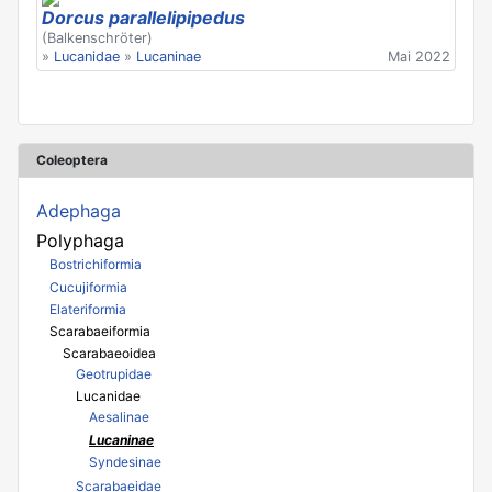
Dorcus parallelipipedus
(Balkenschröter)
»
Lucanidae
»
Lucaninae
Mai 2022
Coleoptera
Adephaga
Polyphaga
Bostrichiformia
Cucujiformia
Elateriformia
Scarabaeiformia
Scarabaeoidea
Geotrupidae
Lucanidae
Aesalinae
Lucaninae
Syndesinae
Scarabaeidae