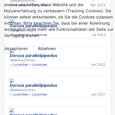
(Balkenschröter)
andere uns helfen, diese Website und die
»
Lucanidae
»
Lucaninae
Apr 2024
Nutzererfahrung zu verbessern (Tracking Cookies). Sie
können selbst entscheiden, ob Sie die Cookies zulassen
möchten. Bitte beachten Sie, dass bei einer Ablehnung
Dorcus parallelipipedus
womöglich nicht mehr alle Funktionalitäten der Seite zur
(Balkenschröter)
Verfügung stehen.
»
Lucanidae
»
Lucaninae
Jul 2023
Akzeptieren
Ablehnen
Dorcus parallelipipedus
(Balkenschröter)
»
Lucanidae
»
Lucaninae
Jun 2022
Dorcus parallelipipedus
(Balkenschröter)
»
Lucanidae
»
Lucaninae
Jun 2021