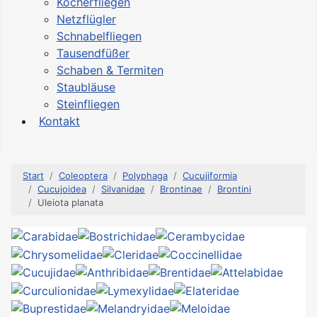
Köcherfliegen
Netzflügler
Schnabelfliegen
Tausendfüßer
Schaben & Termiten
Staubläuse
Steinfliegen
Kontakt
Start
Coleoptera
Polyphaga
Cucujiformia
Cucujoidea
Silvanidae
Brontinae
Brontini
Uleiota planata