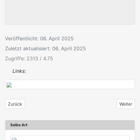
Veröffentlicht: 06. April 2025
Zuletzt aktualisiert: 06. April 2025
Zugriffe: 2313 / 4.75
Links:
Vorheriger Beitrag: Uleiota planata
Nächster B
Zurück
Weiter
Selbe Art