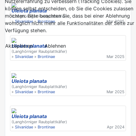
Nutzererfahrung zu verbessern (Tracking Cookies). Sie
können selbst entscheiden, ob Sie die Cookies zulassen
Uleiota planata
möchten. Bitte beachten Sie, dass bei einer Ablehnung
(Langhörniger Raubplattkäfer)
»
Silvanidae
»
Brontinae
Mar 2025
womöglich nicht mehr alle Funktionalitäten der Seite zur
Verfügung stehen.
Akzeptieren
Ablehnen
Uleiota planata
(Langhörniger Raubplattkäfer)
»
Silvanidae
»
Brontinae
Mar 2025
Uleiota planata
(Langhörniger Raubplattkäfer)
»
Silvanidae
»
Brontinae
Mar 2025
Uleiota planata
(Langhörniger Raubplattkäfer)
»
Silvanidae
»
Brontinae
Apr 2024