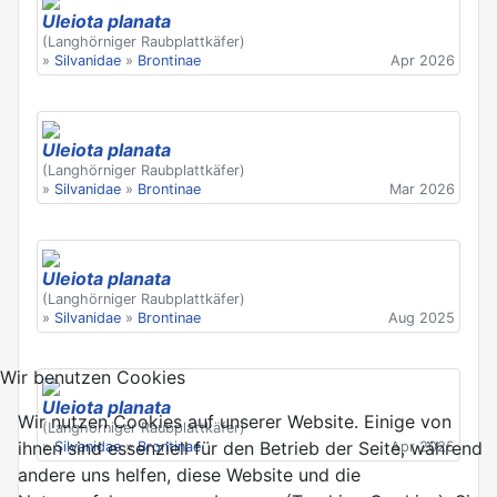
Uleiota planata
(Langhörniger Raubplattkäfer)
»
Silvanidae
»
Brontinae
Apr 2026
Uleiota planata
(Langhörniger Raubplattkäfer)
»
Silvanidae
»
Brontinae
Mar 2026
Uleiota planata
(Langhörniger Raubplattkäfer)
»
Silvanidae
»
Brontinae
Aug 2025
Wir benutzen Cookies
Uleiota planata
Wir nutzen Cookies auf unserer Website. Einige von
(Langhörniger Raubplattkäfer)
ihnen sind essenziell für den Betrieb der Seite, während
»
Silvanidae
»
Brontinae
Apr 2025
andere uns helfen, diese Website und die