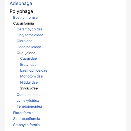
Adephaga
Polyphaga
Bostrichiformia
Cucujiformia
Cerambycoidea
Chrysomeloidea
Cleroidea
Coccinelloidea
Cucujoidea
Cucujidae
Erotylidae
Laemophloeidae
Monotomidae
Nitidulidae
Silvanidae
Curculionoidea
Lymexyloidea
Tenebrionoidea
Elateriformia
Scarabaeiformia
Staphyliniformia