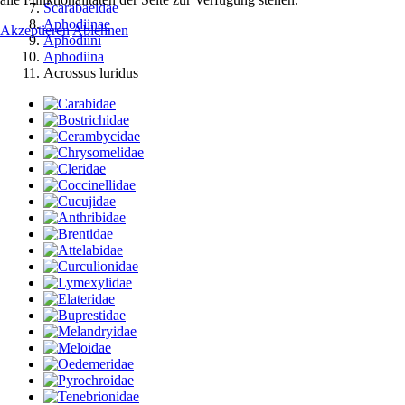
Scarabaeidae
Aphodiinae
Akzeptieren
Ablehnen
Aphodiini
Aphodiina
Acrossus luridus