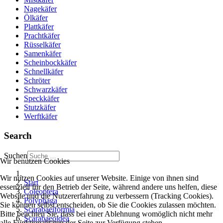
Nagekäfer
Ölkäfer
Plattkäfer
Prachtkäfer
Rüsselkäfer
Samenkäfer
Scheinbockkäfer
Schnellkäfer
Schröter
Schwarzkäfer
Speckkäfer
Stutzkäfer
Werftkäfer
Search
Suchen
Wir benutzen Cookies
Wir nutzen Cookies auf unserer Website. Einige von ihnen sind
Start
essenziell für den Betrieb der Seite, während andere uns helfen, diese
Coleoptera
Website und die Nutzererfahrung zu verbessern (Tracking Cookies).
Polyphaga
Sie können selbst entscheiden, ob Sie die Cookies zulassen möchten.
Scarabaeiformia
Bitte beachten Sie, dass bei einer Ablehnung womöglich nicht mehr
Scarabaeoidea
alle Funktionalitäten der Seite zur Verfügung stehen.