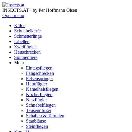
INSECTS.AT - by Per Hoffmann Olsen
Open menu
Käfer
Schnabelkerfe
Schmetterlinge
Libellen
Zweiflügler
Heuschrecken
Spinnentiere
Mehr…
Eintagsfliegen
Fangschrecken
Felsenspringer
Hautflügler
Kamelhalsfliegen
Köcherfliegen
Netzflügler
Schnabelfliegen
Tausendfüßer
Schaben & Termiten
Staubläuse
Steinfliegen
Kontakt