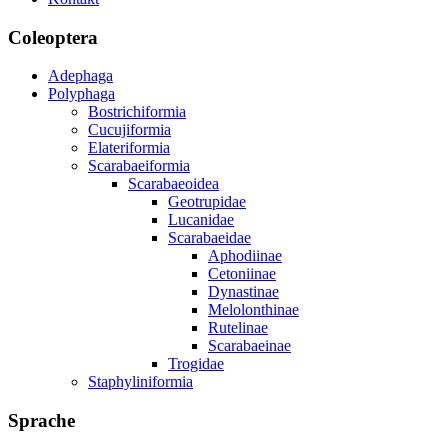
Coleoptera
Adephaga
Polyphaga
Bostrichiformia
Cucujiformia
Elateriformia
Scarabaeiformia
Scarabaeoidea
Geotrupidae
Lucanidae
Scarabaeidae
Aphodiinae
Cetoniinae
Dynastinae
Melolonthinae
Rutelinae
Scarabaeinae
Trogidae
Staphyliniformia
Sprache